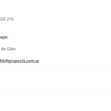
DE 210.
bajo:
 de Giles
rhh@grupocts.com.ar