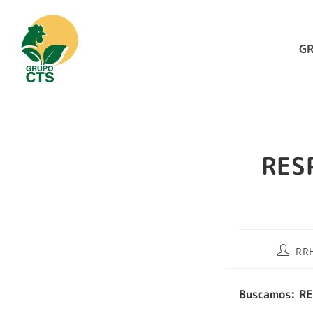
GR
RES
RR
Buscamos: R