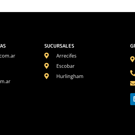
TAS
SUCURSALES
G
com.ar
Arrecifes
Escobar
Hurlingham
om.ar